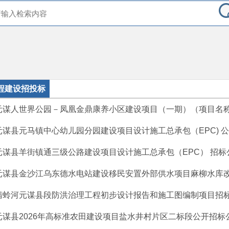
程建设招投标
元谋人世界公园－凤凰金鼎康养小区建设项目（一期）（项目名称）/
元谋县元马镇中心幼儿园分园建设项目设计施工总承包（EPC) 公开
​元谋县羊街镇通三级公路建设项目设计施工总承包（EPC） 招标
元谋县金沙江乌东德水电站建设移民安置外部供水项目麻柳水库改扩
蜻蛉河元谋县段防洪治理工程初步设计报告和施工图编制项目招
元谋县2026年高标准农田建设项目盐水井村片区二标段​公开招标