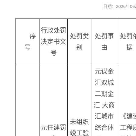
日期：2026年
行政处罚
序
处罚类
处罚事
处罚
决定书文
号
别
由
据
号
元谋金
汇双城
二期金
汇·大商
汇城市
《建
未组织
元住建罚
综合体
工程
竣工验