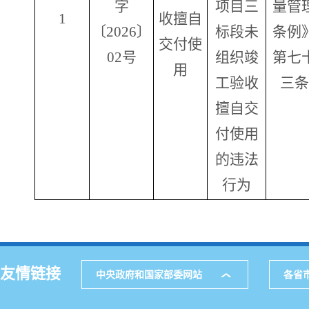
字
项目三
量管
1
收擅自
〔2026〕
标段未
条例
交付使
02号
组织竣
第七
用
工验收
三条
擅自交
付使用
的违法
行为
友情链接
中央政府和国家部委网站
各省